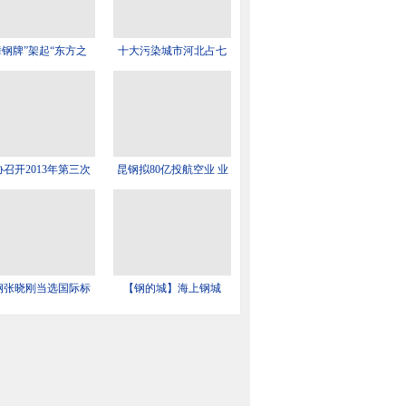
舞钢牌”架起“东方之
十大污染城市河北占七
个
召开2013年第三次
昆钢拟80亿投航空业 业
信
界
钢张晓刚当选国际标
【钢的城】海上钢城
准