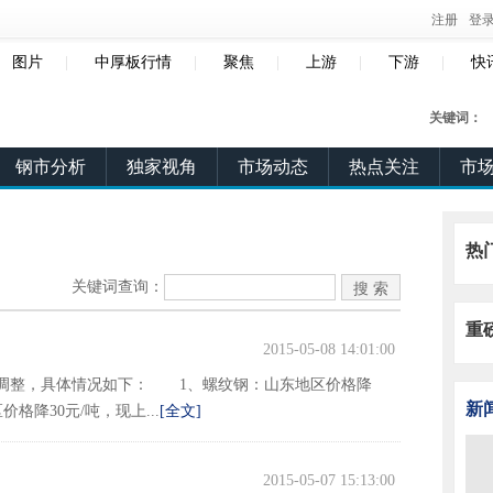
注册
登
图片
|
中厚板行情
|
聚焦
|
上游
|
下游
|
快
关键词：
钢市分析
独家视角
市场动态
热点关注
市
热
关键词查询：
重
2015-05-08 14:01:00
调整，具体情况如下： 1、螺纹钢：山东地区价格降
新
格降30元/吨，现上...
[全文]
2015-05-07 15:13:00