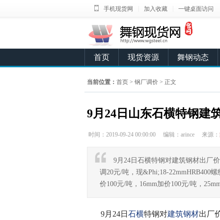
|
|
手机现货网
加入收藏
一键桌面访问
首页
现货资源
舞钢动态
当前位置：
首页
>
钢厂调价
> 正文
9月24日山东石横特钢建
时间：2019-09-24 00:00:00
编辑：arince
来源：
9月24日石横特钢对建筑钢材出厂
调20元/吨，现&Phi;18-22mmHRB4
价100元/吨，16mm加价100元/吨，25m
9月24日
石横
特钢对
建筑钢材
出厂