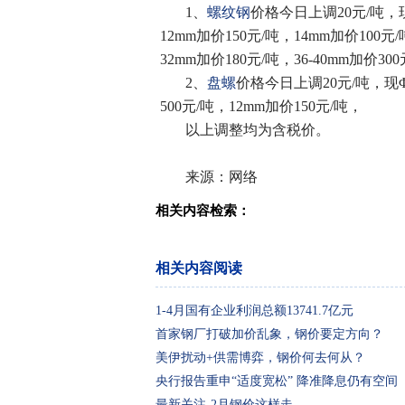
1、
螺纹钢
价格今日上调20元/吨，现Φ
12mm加价150元/吨，14mm加价100元/
32mm加价180元/吨，36-40mm加价3
2、
盘螺
价格今日上调20元/吨，现Φ8
500元/吨，12mm加价150元/吨，
以上调整均为含税价。
来源：网络
相关内容检索：
相关内容阅读
1-4月国有企业利润总额13741.7亿元
首家钢厂打破加价乱象，钢价要定方向？
美伊扰动+供需博弈，钢价何去何从？
央行报告重申“适度宽松” 降准降息仍有空间
最新关注-2月钢价这样走