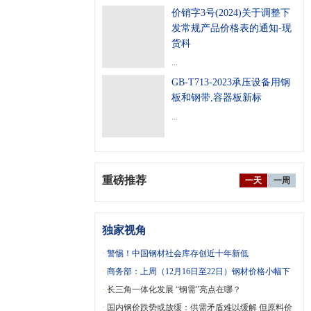
价销字3号(2024)关于调整下
发常规产品价格表的通知-现
货科
...
GB-T713-2023承压设备用钢
板和钢带,容器板新标
...
重磅推荐
一天
一周
独家视角
·
警惕！中国钢材社会库存创近十年新低
·
商务部：上周（12月16日至22日）钢材价格小幅下
降
·
长三角一体化发展 “钢需”亮点在哪？
·
国内钢价跌势或放缓：供需矛盾难以缓解 但原料价