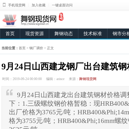
|
|
手机现货网
加入收藏
一键桌面访问
首页
现货资源
舞钢动态
技术标准
钢市分
当前位置：
首页
>
钢厂调价
> 正文
9月24日山西建龙钢厂出台建筑
时间：2019-09-24 00:00:00
编辑：arince
来源：
舞钢现货网
9月24日山西建龙出台建筑钢材价格
下：1.三级螺纹钢价格暂稳：现HRB400&P
出厂价格为3765元/吨；HRB400&Phi;
格为3755元/吨；HRB400&Phi;16m