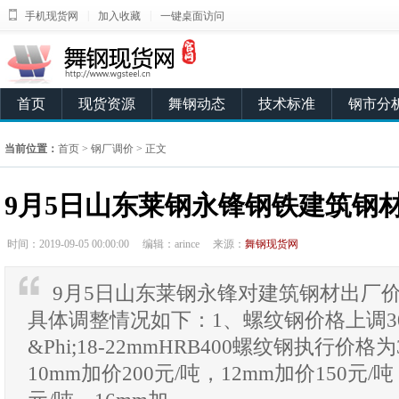
|
|
手机现货网
加入收藏
一键桌面访问
首页
现货资源
舞钢动态
技术标准
钢市分
当前位置：
首页
>
钢厂调价
> 正文
9月5日山东莱钢永锋钢铁建筑钢
时间：2019-09-05 00:00:00
编辑：arince
来源：
舞钢现货网
9月5日山东莱钢永锋对建筑钢材出厂
具体调整情况如下：1、螺纹钢价格上调3
&Phi;18-22mmHRB400螺纹钢执行价格为
10mm加价200元/吨，12mm加价150元/吨