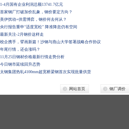
1-4月国有企业利润总额13741.7亿元
首家钢厂打破加价乱象，钢价要定方向？
美伊扰动+供需博弈，钢价何去何从？
央行报告重申“适度宽松” 降准降息仍有空间
最新关注-2月钢价这样走
校企携手，擘画新篇！沙钢与燕山大学签署战略合作协议
年尾行情，还会涨吗？
11月25日钢材价格最新行情走势分析
今日钢市延续回升态势
太钢集团热轧4100mm超宽桥梁钢首次实现批量供货
网站首页
钢厂调价